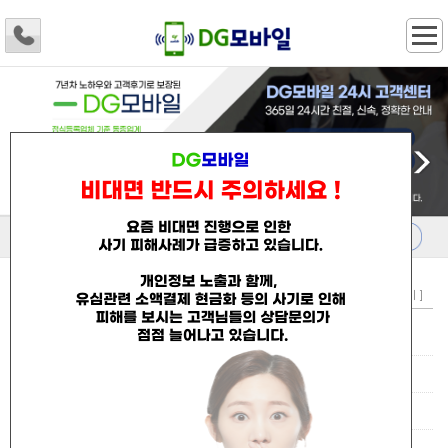
폰테크 공지사항
[ 더보기 ]
03-04
💜 폰테크 자주 묻는 Q/A 7가지
07-22
💙 불법 대부업체, 타인문의 강력조치
04-05
💚 폰테크 가능조회
04-04
💛 대면폰테크 vs 비대면폰테크